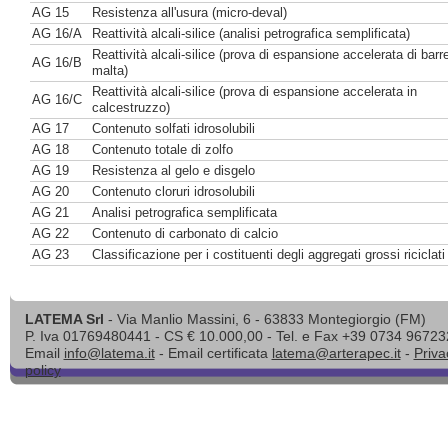
AG 15
Resistenza all'usura (micro-deval)
AG 16/A
Reattività alcali-silice (analisi petrografica semplificata)
Reattività alcali-silice (prova di espansione accelerata di barre
AG 16/B
malta)
Reattività alcali-silice (prova di espansione accelerata in
AG 16/C
calcestruzzo)
AG 17
Contenuto solfati idrosolubili
AG 18
Contenuto totale di zolfo
AG 19
Resistenza al gelo e disgelo
AG 20
Contenuto cloruri idrosolubili
AG 21
Analisi petrografica semplificata
AG 22
Contenuto di carbonato di calcio
AG 23
Classificazione per i costituenti degli aggregati grossi riciclati
LATEMA Srl
- Via Manlio Massini, 6 - 63833 Montegiorgio (FM)
P. Iva 01769480441 - CS € 10.000,00 - Tel. e Fax +39 0734 96723
Email
info@latema.it
- Email certificata
latema@arterapec.it
-
Priva
policy