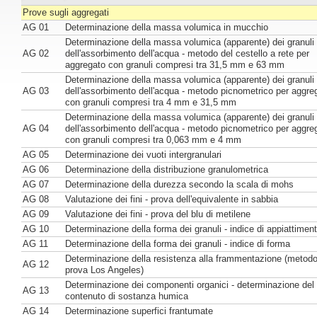
Prove sugli aggregati
AG 01
Determinazione della massa volumica in mucchio
Determinazione della massa volumica (apparente) dei granuli
AG 02
dell'assorbimento dell'acqua - metodo del cestello a rete per
aggregato con granuli compresi tra 31,5 mm e 63 mm
Determinazione della massa volumica (apparente) dei granuli
AG 03
dell'assorbimento dell'acqua - metodo picnometrico per aggre
con granuli compresi tra 4 mm e 31,5 mm
Determinazione della massa volumica (apparente) dei granuli
AG 04
dell'assorbimento dell'acqua - metodo picnometrico per aggre
con granuli compresi tra 0,063 mm e 4 mm
AG 05
Determinazione dei vuoti intergranulari
AG 06
Determinazione della distribuzione granulometrica
AG 07
Determinazione della durezza secondo la scala di mohs
AG 08
Valutazione dei fini - prova dell'equivalente in sabbia
AG 09
Valutazione dei fini - prova del blu di metilene
AG 10
Determinazione della forma dei granuli - indice di appiattimen
AG 11
Determinazione della forma dei granuli - indice di forma
Determinazione della resistenza alla frammentazione (metodo
AG 12
prova Los Angeles)
Determinazione dei componenti organici - determinazione del
AG 13
contenuto di sostanza humica
AG 14
Determinazione superfici frantumate