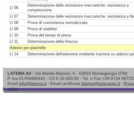
Determinazione delle resistenze meccaniche: resistenza a
LI 06
compressione
LI 07
Determinazione delle resistenze meccaniche: resistenza a fl
LI 08
Prova di consistenza normalizzata
LI 09
Prova di stabilita'
LI 10
Prova del tempo di presa
LI 11
Determinazione della finezza
Adesivi per piastrelle
LI 14
Determinazione dell'adesione mediante trazione su adesivi per
LATEMA Srl
- Via Manlio Massini, 6 - 63833 Montegiorgio (FM)
P. Iva 01769480441 - CS € 10.000,00 - Tel. e Fax +39 0734 96723
Email
info@latema.it
- Email certificata
latema@arterapec.it
-
Priva
policy