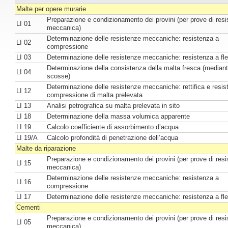
Malte per opere murarie
Preparazione e condizionamento dei provini (per prove di res
LI 01
meccanica)
Determinazione delle resistenze meccaniche: resistenza a
LI 02
compressione
LI 03
Determinazione delle resistenze meccaniche: resistenza a fl
Determinazione della consistenza della malta fresca (mediant
LI 04
scosse)
Determinazione delle resistenze meccaniche: rettifica e resis
LI 12
compressione di malta prelevata
LI 13
Analisi petrografica su malta prelevata in sito
LI 18
Determinazione della massa volumica apparente
LI 19
Calcolo coefficiente di assorbimento d’acqua
LI 19/A
Calcolo profondità di penetrazione dell’acqua
Malte da riparazione
Preparazione e condizionamento dei provini (per prove di res
LI 15
meccanica)
Determinazione delle resistenze meccaniche: resistenza a
LI 16
compressione
LI 17
Determinazione delle resistenze meccaniche: resistenza a fl
Cementi
Preparazione e condizionamento dei provini (per prove di res
LI 05
meccanica)